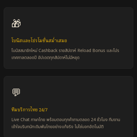
🎁
โบนัสและโปรโมชั่นสม่ำเสมอ
โบนัสสมาชิกใหม่ Cashback รายสัปดาห์ Reload Bonus และโปร
เทศกาลตลอดปี อัปเดตทุกสัปดาห์ไม่มีหยุด
💬
ทีมบริการไทย 24/7
Live Chat ภาษาไทย พร้อมตอบทุกคำถามตลอด 24 ชั่วโมง ทีมงาน
เข้าใจบริบทนักเดิมพันไทยอย่างแท้จริง ไม่ใช่บอทอัตโนมัติ