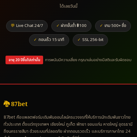
ได้เลยวันนี้
💬
Live Chat 24/7
✓
ฝากขั้นต่ำ ฿100
✓
เกม 500+ ชื่อ
✓
ถอนเร็ว 15 นาที
✓
SSL 256-bit
การพนันมีความเสี่ยง กรุณาเล่นอย่างมีสติและรับผิดชอบ
อายุ 20 ปีขึ้นไปเท่านั้น
🐉 87bet
87bet คือแพลตฟอร์มเดิมพันออนไลน์ครบวงจรที่ให้บริการนักเดิมพันชาวไทย
ทั่วประเทศ ตั้งแต่กรุงเทพฯ เชียงใหม่ ภูเก็ต พัทยา ขอนแก่น หาดใหญ่ อุดรธานี
ถึงนครราชสีมา ด้วยระบบที่ปลอดภัย ฝากถอนรวดเร็ว และบริการภาษาไทย 24