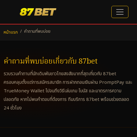
คำถามที่พบบ่อย
หน้าแรก
คำถามที่พบบ่อยเกี่ยวกับ 87bet
รวบรวมคำถามที่นักเดิมพันชาวไทยสงสัยมากที่สุดเกี่ยวกับ 87bet
ครอบคลุมตั้งแต่การสมัครสมาชิก การฝากถอนเงินผ่าน PromptPay และ
TrueMoney Wallet ไปจนถึงวิธีเล่นเกม โบนัส และมาตรการความ
ปลอดภัย หากไม่พบคำตอบที่ต้องการ ทีมบริการ 87bet พร้อมช่วยตลอด
24 ชั่วโมง