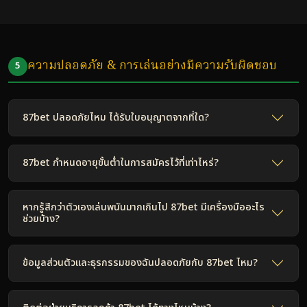
ความปลอดภัย & การเล่นอย่างมีความรับผิดชอบ
5
87bet ปลอดภัยไหม ได้รับใบอนุญาตจากที่ใด?
87bet กำหนดอายุขั้นต่ำในการสมัครไว้ที่เท่าไหร่?
หากรู้สึกว่าตัวเองเล่นพนันมากเกินไป 87bet มีเครื่องมืออะไร
ช่วยบ้าง?
ข้อมูลส่วนตัวและธุรกรรมของฉันปลอดภัยกับ 87bet ไหม?