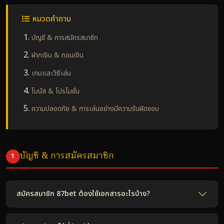
หมวดคำถาม
บัญชี & การสมัครสมาชิก
ฝากเงิน & ถอนเงิน
เกมและวิธีเล่น
โบนัส & โปรโมชั่น
ความปลอดภัย & การเล่นอย่างมีความรับผิดชอบ
บัญชี & การสมัครสมาชิก
1
สมัครสมาชิก 87bet ต้องใช้เอกสารอะไรบ้าง?