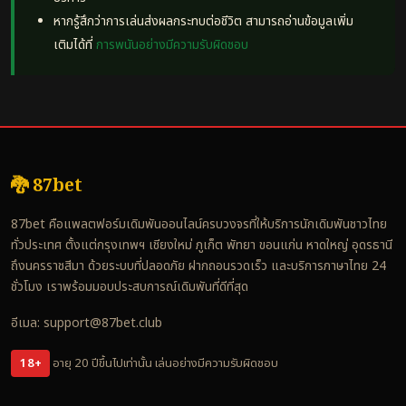
หากรู้สึกว่าการเล่นส่งผลกระทบต่อชีวิต สามารถอ่านข้อมูลเพิ่ม
เติมได้ที่
การพนันอย่างมีความรับผิดชอบ
🐉 87bet
87bet คือแพลตฟอร์มเดิมพันออนไลน์ครบวงจรที่ให้บริการนักเดิมพันชาวไทย
ทั่วประเทศ ตั้งแต่กรุงเทพฯ เชียงใหม่ ภูเก็ต พัทยา ขอนแก่น หาดใหญ่ อุดรธานี
ถึงนครราชสีมา ด้วยระบบที่ปลอดภัย ฝากถอนรวดเร็ว และบริการภาษาไทย 24
ชั่วโมง เราพร้อมมอบประสบการณ์เดิมพันที่ดีที่สุด
อีเมล:
support@87bet.club
18+
อายุ 20 ปีขึ้นไปเท่านั้น เล่นอย่างมีความรับผิดชอบ