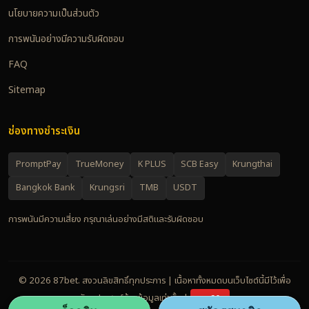
นโยบายความเป็นส่วนตัว
การพนันอย่างมีความรับผิดชอบ
FAQ
Sitemap
ช่องทางชำระเงิน
PromptPay
TrueMoney
K PLUS
SCB Easy
Krungthai
Bangkok Bank
Krungsri
TMB
USDT
การพนันมีความเสี่ยง กรุณาเล่นอย่างมีสติและรับผิดชอบ
© 2026 87bet. สงวนลิขสิทธิ์ทุกประการ | เนื้อหาทั้งหมดบนเว็บไซต์นี้มีไว้เพื่อ
วัตถุประสงค์ด้านข้อมูลเท่านั้น |
อายุ 20+