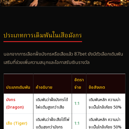
ประเภทการเดิมพันในเสือมังกร
นอกจากการเลือกฝั่งมังกรหรือเสือแล้ว 87bet ยังมีตัวเลือกเดิมพัน
เสริมที่ช่วยเพิ่มความสนุกและโอกาสรับเงินรางวัล
อัตรา
ประเภทเดิมพัน
คำอธิบาย
จ่าย
ข้อสังเกต
มังกร
เดิมพันว่าฝั่งมังกรได้
เดิมพันหลัก ความน่า
1:1
(Dragon)
ไพ่แต้มสูงกว่าเสือ
จะเป็นใกล้เคียง 50%
เดิมพันว่าฝั่งเสือได้ไพ่
เดิมพันหลัก ความน่า
เสือ (Tiger)
1:1
แต้มสูงกว่ามังกร
จะเป็นใกล้เคียง 50%