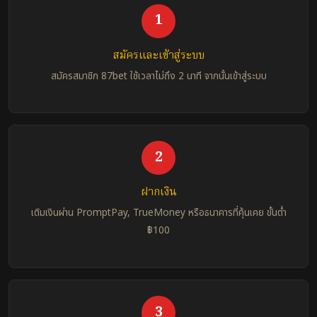
1
สมัครและเข้าสู่ระบบ
สมัครสมาชิก 87bet ใช้เวลาไม่ถึง 2 นาที จากนั้นเข้าสู่ระบบ
2
ฝากเงิน
เติมเงินผ่าน PromptPay, TrueMoney หรือธนาคารที่คุ้นเคย ขั้นต่ำ
฿100
3