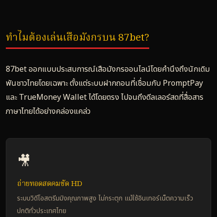
ทำไมต้องเล่นเสือมังกรบน 87bet?
87bet ออกแบบประสบการณ์เสือมังกรออนไลน์โดยคำนึงถึงนักเดิม
พันชาวไทยโดยเฉพาะ ตั้งแต่ระบบฝากถอนที่เชื่อมกับ PromptPay
และ TrueMoney Wallet ได้โดยตรง ไปจนถึงดีลเลอร์สดที่สื่อสาร
ภาษาไทยได้อย่างคล่องแคล่ว
🎥
ถ่ายทอดสดคมชัด HD
ระบบวิดีโอสตรีมมิงคุณภาพสูง ไม่กระตุก แม้ใช้อินเทอร์เน็ตความเร็ว
ปกติทั่วประเทศไทย