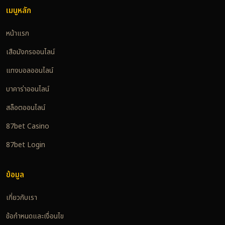
เมนูหลัก
หน้าแรก
เสือมังกรออนไลน์
แทงบอลออนไลน์
บาคาร่าออนไลน์
สล็อตออนไลน์
87bet Casino
87bet Login
ข้อมูล
เกี่ยวกับเรา
ข้อกำหนดและเงื่อนไข