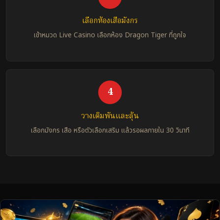
เลือกห้องเสือมังกร
เข้าหมวด Live Casino เลือกห้อง Dragon Tiger ที่ถูกใจ
4
วางเดิมพันและลุ้น
เลือกมังกร เสือ หรือตัวเลือกเสริม แล้วรอผลภายใน 30 วินาที