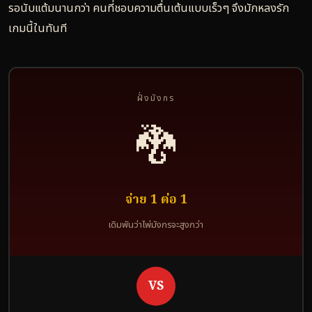
รอนับแต้มนานกว่า คนที่ชอบความตื่นเต้นแบบเร็วๆ จึงมักหลงรัก
เกมนี้ในทันที
ฝั่งมังกร
🐉
จ่าย 1 ต่อ 1
เดิมพันว่าไพ่มังกรจะสูงกว่า
VS