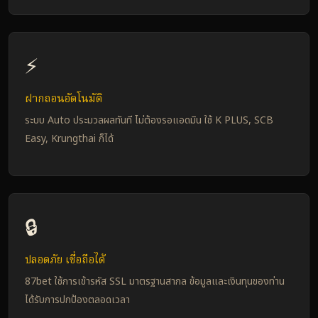
⚡
ฝากถอนอัตโนมัติ
ระบบ Auto ประมวลผลทันที ไม่ต้องรอแอดมิน ใช้ K PLUS, SCB
Easy, Krungthai ก็ได้
🔒
ปลอดภัย เชื่อถือได้
87bet ใช้การเข้ารหัส SSL มาตรฐานสากล ข้อมูลและเงินทุนของท่าน
ได้รับการปกป้องตลอดเวลา