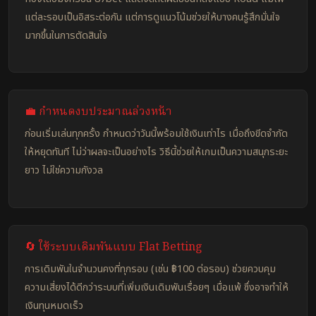
แต่ละรอบเป็นอิสระต่อกัน แต่การดูแนวโน้มช่วยให้บางคนรู้สึกมั่นใจ
มากขึ้นในการตัดสินใจ
💼 กำหนดงบประมาณล่วงหน้า
ก่อนเริ่มเล่นทุกครั้ง กำหนดว่าวันนี้พร้อมใช้เงินเท่าไร เมื่อถึงขีดจำกัด
ให้หยุดทันที ไม่ว่าผลจะเป็นอย่างไร วิธีนี้ช่วยให้เกมเป็นความสนุกระยะ
ยาว ไม่ใช่ความกังวล
🔄 ใช้ระบบเดิมพันแบบ Flat Betting
การเดิมพันในจำนวนคงที่ทุกรอบ (เช่น ฿100 ต่อรอบ) ช่วยควบคุม
ความเสี่ยงได้ดีกว่าระบบที่เพิ่มเงินเดิมพันเรื่อยๆ เมื่อแพ้ ซึ่งอาจทำให้
เงินทุนหมดเร็ว