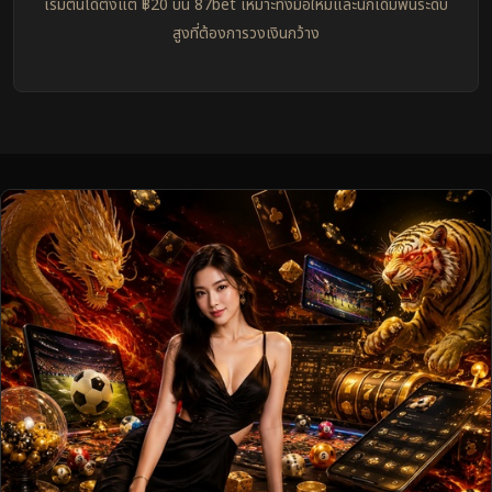
เริ่มต้นได้ตั้งแต่ ฿20 บน 87bet เหมาะทั้งมือใหม่และนักเดิมพันระดับ
สูงที่ต้องการวงเงินกว้าง